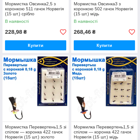
Мормистка Овсинка2,5 з
Мормистка Овсинка3 з
коронкою 511 гачок Норвегія
коронкою 502 гачок Норвегія
(15 шт.) срібло
(15 шт.) мідь
В наявності
В наявності
228,98
268,46
₴
₴
Купити
Купити
Мормистка Перевертень1,5 зі
Мормилка Перевертень1,5 зі
спілом — коронка 422 гачок
спілом — коронка 422 гачок
Норвегія (15 шт.) золото
Норвегія (15 шт.) мідь