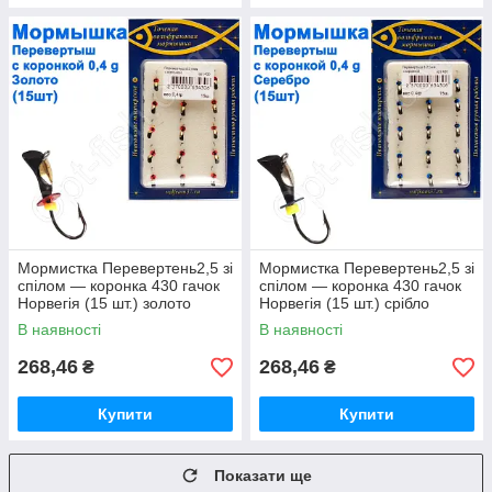
Мормистка Перевертень2,5 зі
Мормистка Перевертень2,5 зі
спілом — коронка 430 гачок
спілом — коронка 430 гачок
Норвегія (15 шт.) золото
Норвегія (15 шт.) срібло
В наявності
В наявності
268,46
268,46
₴
₴
Купити
Купити
Показати ще