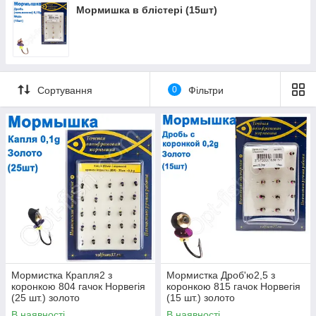
Мормишка в блістері (15шт)
Сортування
0
Фільтри
Мормистка Крапля2 з
Мормистка Дроб'ю2,5 з
коронкою 804 гачок Норвегія
коронкою 815 гачок Норвегія
(25 шт.) золото
(15 шт.) золото
В наявності
В наявності