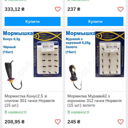
333,12
237
₴
₴
Купити
Купити
Мормистка Конус2,5 зі
Мормилка Муравей2 з
спилом 301 гачок Норвегія
коронкою 312 гачок Норвегія
(15 шт.)
(15 шт.) золото
В наявності
В наявності
208,95
245
₴
₴